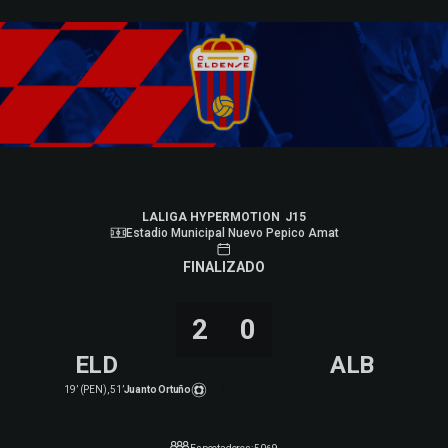
Skip to main content
LALIGA HYPERMOTION
|
J15
|
Albacete BP
-
CD Eldense
|
LALIGA HYPERMOTION
J15
Estadio Municipal Nuevo Pepico Amat
FINALIZADO
2
0
ELD
ALB
19’ (PEN), 51’
Juanto Ortuño