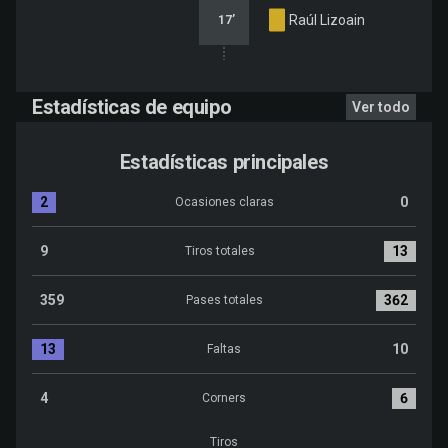
Raúl Lizoain
17
’
Estadísticas de equipo
Ver todo
Estadísticas principales
2
0
Ocasiones claras
Ocasiones claras:CD Eldense 2 versus Albacete BP 0
9
13
Tiros totales
Tiros totales:CD Eldense 9 versus Albacete BP 13
359
362
Pases totales
Pases totales:CD Eldense 359 versus Albacete BP 362
13
10
Faltas
Faltas:CD Eldense 13 versus Albacete BP 10
4
6
Corners
Corners:CD Eldense 4 versus Albacete BP 6
Tiros