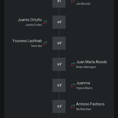
81
’
Jon Morcillo
Juanto Ortuño
69
’
Juanto Ortuño
Youness Lachhab
69
’
Timor Sva
Juan María Alcedo
63
’
Álvaro Rodríguez
Juanma
63
’
Higinio Marín
Antonio Pacheco
63
’
Rai Marchan