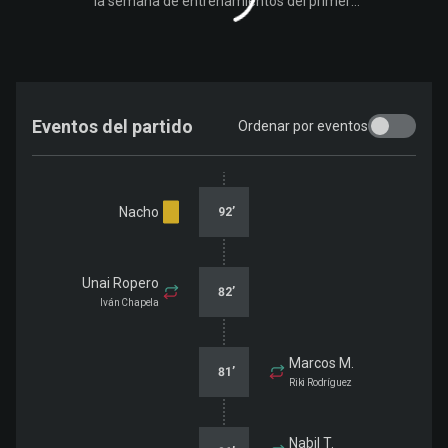
la semana de entrenamientos del primer
equipo de cara al partido contra el Albacete
Balompié
Eventos del partido
Ordenar por eventos
Nacho
92
’
Unai Ropero
82
’
Iván Chapela
Marcos M.
81
’
Riki Rodríguez
Nabil T.