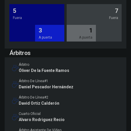
5
7
Fuera
Fuera
3
1
A puerta
A puerta
Árbitros
Árbitro
Óliver De la Fuente Ramos
Árbitro De Línea#1
Daniel Pescador Hernández
Árbitro De Línea#2
David Ortíz Calderón
Cuarto Oficial
Alvaro Rodriguez Recio
Árbitro Asistente De Vídeo