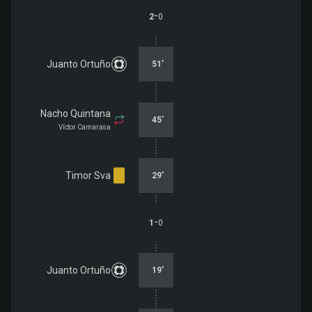
-
2
0
Juanto Ortuño
51
’
Nacho Quintana
45
’
Víctor Camarasa
Timor Sva
29
’
-
1
0
Juanto Ortuño
19
’