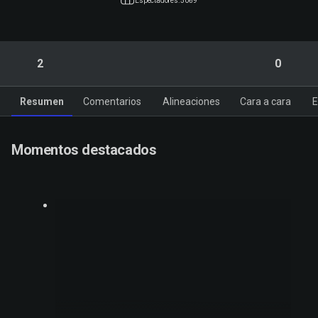
Espectadores: 5069
2
0
Resumen
Comentarios
Alineaciones
Cara a cara
E
Momentos destacados