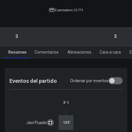
Espectadores: 20.773
3
3
Resumen
Comentarios
Alineaciones
Cara a cara
E
Eventos del partido
Ordenar por eventos
-
3
3
Javi Puado
103
’