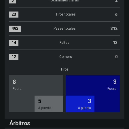
5
2
Ocasiones claras
Ocasiones claras:RCD Espanyol de Barcelona 5 versus CD 
23
6
Tiros totales
Tiros totales:RCD Espanyol de Barcelona 23 versus CD Eld
493
312
Pases totales
Pases totales:RCD Espanyol de Barcelona 493 versus CD 
14
13
Faltas
Faltas:RCD Espanyol de Barcelona 14 versus CD Eldense 1
12
0
Corners
Corners:RCD Espanyol de Barcelona 12 versus CD Eldense
Tiros
8
3
Fuera
Fuera
5
3
A puerta
A puerta
Árbitros