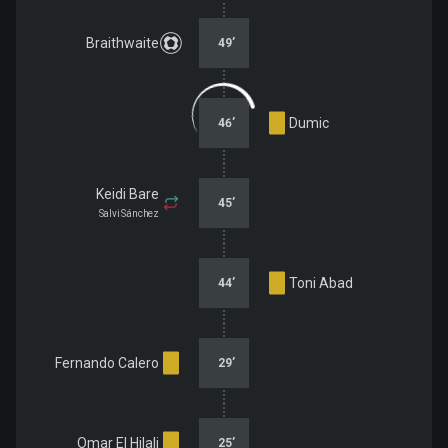
Braithwaite
49
’
Dumic
46
’
Keidi Bare
45
’
Salvi Sánchez
Toni Abad
44
’
Fernando Calero
29
’
Omar El Hilali
25
’