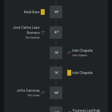
Keidi Bare
99
’
José Carlos Lazo
87
’
Romero
Edu Expósito
Iván Chapela
78
’
Iván Chapela
Iván Chapela
76
’
Jofre Carreras
68
’
Pol Lozano
Youness Lachhab