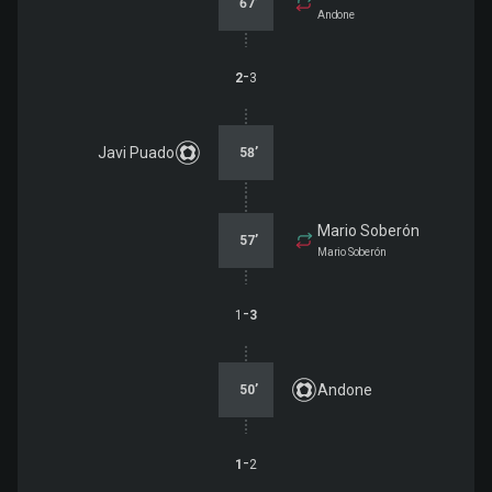
67
’
Andone
-
2
3
Javi Puado
58
’
Mario Soberón
57
’
Mario Soberón
-
1
3
Andone
50
’
-
1
2