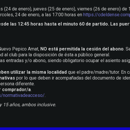
es (24 de enero), jueves (25 de enero), viernes (26 de enero) de
coles, 24 de enero, a las 17:00 horas en
https://cdeldense.com
esde las 12:45 horas hasta el minuto 60 de partido. Las puert
 Nuevo Pepico Amat,
NO está permitida la cesión del abono
. S
d al club para la disposición de ésta a público general.
as entradas y/o abono, siendo obligatorio ocupar el asiento asi
ben utilizar la misma localidad
que el padre/madre/tutor. En cas
nativas
por lo que deben ir acompañadas del documento de identi
persona diferente.
or comprador/a
.
es/normativadeacceso/
.
 y 15 años, ambos inclusive.