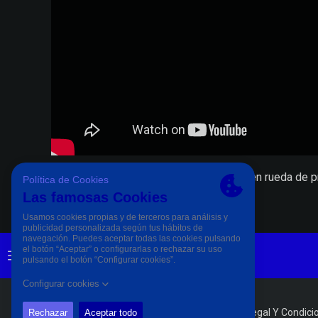
Fernando Estévez y Pedro Capó comparecen en rueda de pren
PÀGINA OFICIAL © CD ELDENSE 2023
Aviso Legal Y Condici