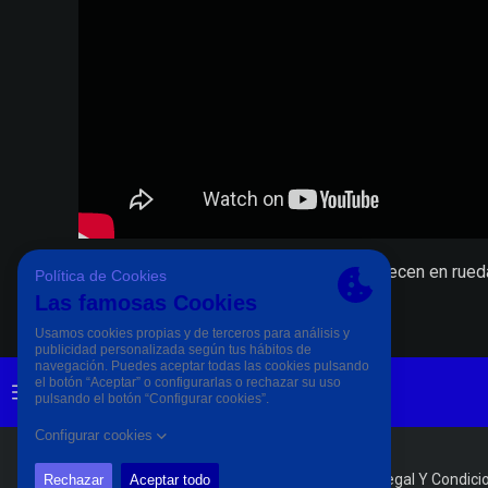
Fernando Estévez y Carlos Hernández comparecen en rueda de
PÀGINA OFICIAL © CD ELDENSE 2023
Aviso Legal Y Condici