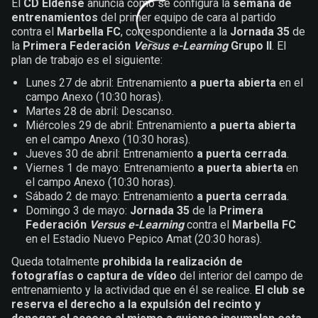
El
CD Eldense
anuncia cómo se configura la
semana de
entrenamientos
del primer equipo de cara al partido
contra el
Marbella FC
, correspondiente a la
Jornada 35
de
la
Primera Federación
Versus e-Learning
Grupo II
. El
plan de trabajo es el siguiente:
Lunes 27 de abril: Entrenamiento
a puerta abierta
en el
campo Anexo (10:30 horas).
Martes 28 de abril: Descanso.
Miércoles 29 de abril: Entrenamiento
a puerta abierta
en el campo Anexo (10:30 horas).
Jueves 30 de abril: Entrenamiento
a puerta cerrada
.
Viernes 1 de mayo: Entrenamiento
a puerta abierta
en
el campo Anexo (10:30 horas).
Sábado 2 de mayo: Entrenamiento
a puerta cerrada
.
Domingo 3 de mayo:
Jornada 35
de la
Primera
Federación
Versus e-Learning
contra el
Marbella FC
en el Estadio Nuevo Pepico Amat (20:30 horas).
Queda totalmente
prohibida la realización de
fotografías o captura de vídeo
del interior del campo de
entrenamiento y la actividad que en él se realice.
El club se
reserva el derecho a la expulsión del recinto y