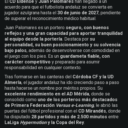
El
CD Eldense
y
Juan Palomares
han llegado a un
acuerdo para que el futbolista andaluz se convierta en
jugador azulgrana hasta el
30 de junio de 2027
, pendiente
de superar el reconocimiento médico habitual.
Juan Palomares es un portero
seguro, con buenos
reflejos y una gran capacidad para aportar tranquilidad
al equipo desde la portería
. Destaca por
su
personalidad, su buen posicionamiento y su solvencia
bajo palos
, además de desenvolverse con comodidad en
el juego con los pies. Es un
guardameta fiable, con
carácter competitivo
y preparado para asumir
responsabilidad en cualquier contexto.
Tras formarse en las canteras del
Córdoba CF y la UD
Almería
, el jugador andaluz ha ido creciendo paso a paso
hasta hacerse un nombre por méritos propios. Su
excelente rendimiento en el AD Mérida
, donde se
consolidó como
uno de los porteros más destacados
de Primera Federación
Versus e-Learning
, le abrió las
puertas del fútbol profesional con el
CD Mirandés
, donde
ha disputado
28 partidos y más de 2.500 minutos
entre
LaLiga
Hypermotion
y la Copa del Rey
.