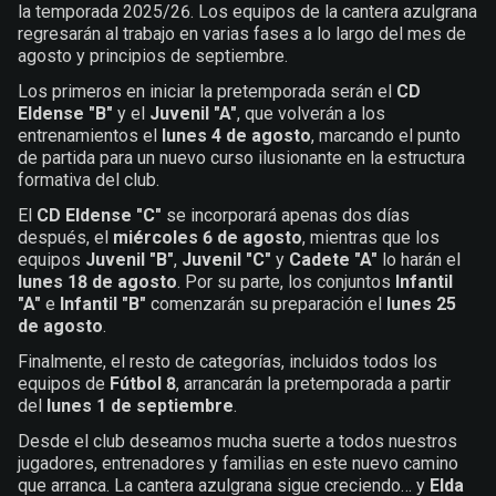
la temporada 2025/26. Los equipos de la cantera azulgrana
regresarán al trabajo en varias fases a lo largo del mes de
agosto y principios de septiembre.
Los primeros en iniciar la pretemporada serán el
CD
Eldense "B"
y el
Juvenil "A"
, que volverán a los
entrenamientos el
lunes 4 de agosto
, marcando el punto
de partida para un nuevo curso ilusionante en la estructura
formativa del club.
El
CD
Eldense "C"
se incorporará apenas dos días
después, el
miércoles 6 de agosto
, mientras que los
equipos
Juvenil "B"
,
Juvenil "C"
y
Cadete "A"
lo harán el
lunes 18 de agosto
. Por su parte, los conjuntos
Infantil
"A"
e
Infantil "B"
comenzarán su preparación el
lunes 25
de agosto
.
Finalmente, el resto de categorías, incluidos todos los
equipos de
F
útbol 8
, arrancarán la pretemporada a partir
del
lunes 1 de septiembre
.
Desde el club deseamos mucha suerte a todos nuestros
jugadores, entrenadores y familias en este nuevo camino
que arranca. La cantera azulgrana sigue creciendo… y
Elda